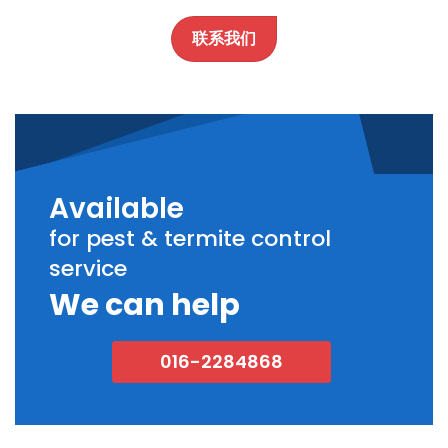
联系我们
Available
for pest & termite control
service
We can help
016-2284868